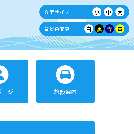
小
中
大
文字サイズ
白
黒
青
黄
背景色変更
ページ
施設案内