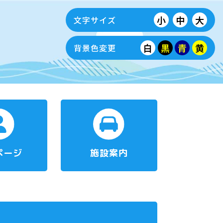
小
中
大
文字サイズ
白
黒
青
黄
背景色変更
ページ
施設案内