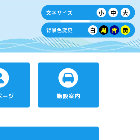
小
中
大
文字サイズ
白
黒
青
黄
背景色変更
ページ
施設案内