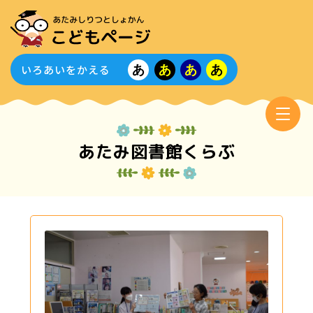
いろあいをかえる
あ
あ
あ
あ
あたみ図書館くらぶ