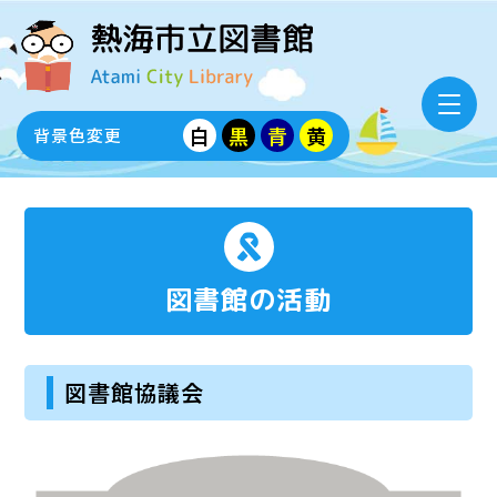
白
黒
青
黄
背景色変更
図書館の活動
図書館協議会