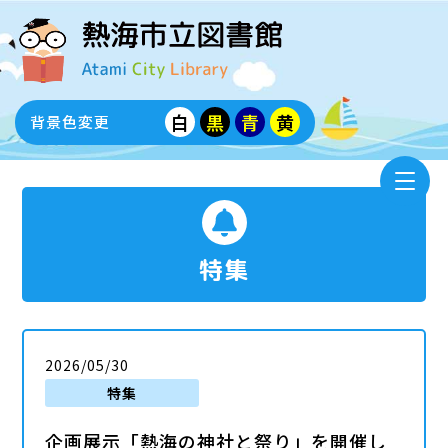
白
黒
青
黄
背景色変更
特集
2026/05/30
特集
企画展示「熱海の神社と祭り」を開催し