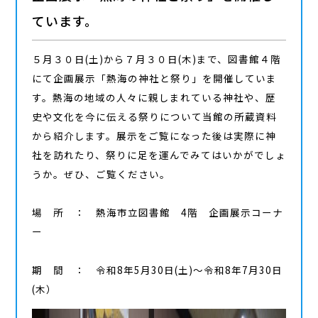
ています。
５月３０日
(
土
)
から７月３０日
(
木
)
まで、図書館４階
にて企画展示「熱海の神社と祭り」を開催していま
す。熱海の地域の人々に親しまれている神社や、歴
史や文化を今に伝える祭りについて当館の所蔵資料
から紹介します。展示をご覧になった後は実際に神
社を訪れたり、祭りに足を運んでみてはいかがでしょ
うか。ぜひ、ご覧ください。
場 所 ： 熱海市立図書館
4
階 企画展示コーナ
ー
期 間 ： 令和
8
年5月30日
(
土
)
～令和
8
年7月30日
(木）