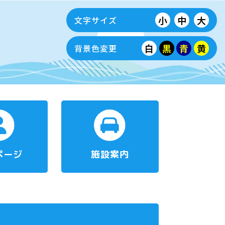
小
中
大
文字サイズ
白
黒
青
黄
背景色変更
ページ
施設案内